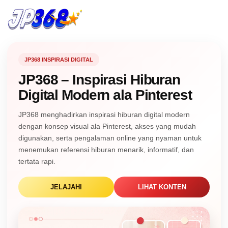
JP368 INSPIRASI DIGITAL
JP368 – Inspirasi Hiburan
Digital Modern ala Pinterest
JP368 menghadirkan inspirasi hiburan digital modern
dengan konsep visual ala Pinterest, akses yang mudah
digunakan, serta pengalaman online yang nyaman untuk
menemukan referensi hiburan menarik, informatif, dan
tertata rapi.
JELAJAHI
LIHAT KONTEN